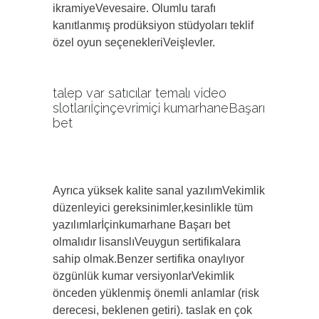
ikramiyeVevesaire. Olumlu tarafı
kanıtlanmış prodüksiyon stüdyoları teklif
özel oyun seçenekleriVeişlevler.
talep var satıcılar temalı video
slotlarıİçinçevrimiçi kumarhaneBaşarı
bet
Ayrıca yüksek kalite sanal yazılımVekimlik
düzenleyici gereksinimler,kesinlikle tüm
yazılımlarİçinkumarhane Başarı bet
olmalıdır lisanslıVeuygun sertifikalara
sahip olmak.Benzer sertifika onaylıyor
özgünlük kumar versiyonlarVekimlik
önceden yüklenmiş önemli anlamlar (risk
derecesi, beklenen getiri). taslak en çok