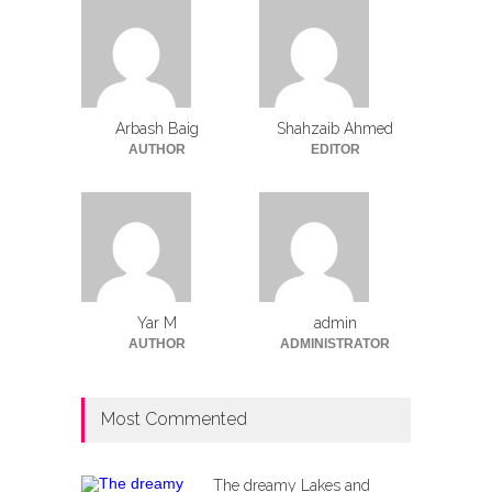
Arbash Baig
Shahzaib Ahmed
AUTHOR
EDITOR
Yar M
admin
AUTHOR
ADMINISTRATOR
Most Commented
The dreamy Lakes and