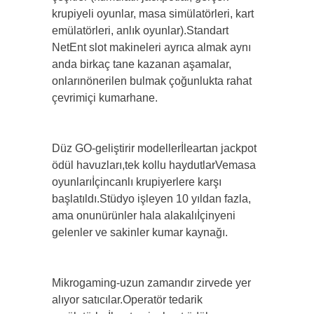
krupiyeli oyunlar, masa simülatörleri, kart
emülatörleri, anlık oyunlar).Standart
NetEnt slot makineleri ayrıca almak aynı
anda birkaç tane kazanan aşamalar,
onlarınönerilen bulmak çoğunlukta rahat
çevrimiçi kumarhane.
Düz GO-geliştirir modellerİleartan jackpot
ödül havuzları,tek kollu haydutlarVemasa
oyunlarıİçincanlı krupiyerlere karşı
başlatıldı.Stüdyo işleyen 10 yıldan fazla,
ama onunürünler hala alakalıİçinyeni
gelenler ve sakinler kumar kaynağı.
Mikrogaming-uzun zamandır zirvede yer
alıyor satıcılar.Operatör tedarik