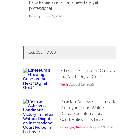
How to keep self-manicures tidy yet
professional
Beauty
June 5, 2023
Latest Posts
Ethereum’s Growing Case as
the Next “Digital Gold”
Tech
August 19, 2025
Pakistan Achieves Landmark
Victory in Indus Waters
Dispute as International
Court Rules in Its Favor
Lifestyle
,
Politics
August 13, 2025