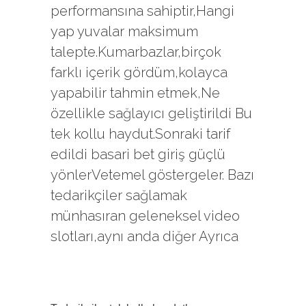
performansına sahiptir,Hangi
yap yuvalar maksimum
talepte.Kumarbazlar,birçok
farklı içerik gördüm,kolayca
yapabilir tahmin etmek,Ne
özellikle sağlayıcı geliştirildi Bu
tek kollu haydut.Sonraki tarif
edildi basari bet giriş güçlü
yönlerVetemel göstergeler. Bazı
tedarikçiler sağlamak
münhasıran geleneksel video
slotları,aynı anda diğer Ayrıca