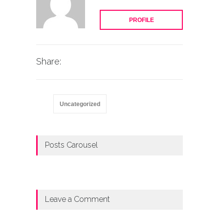
PROFILE
Share:
Uncategorized
Posts Carousel
Leave a Comment