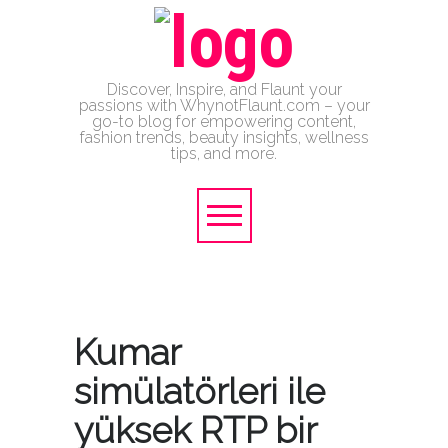
Discover, Inspire, and Flaunt your
passions with WhynotFlaunt.com – your
go-to blog for empowering content,
fashion trends, beauty insights, wellness
tips, and more.
Kumar
simülatörleri ile
yüksek RTP bir