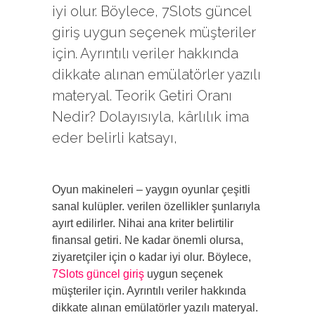
iyi olur. Böylece, 7Slots güncel
giriş uygun seçenek müşteriler
için. Ayrıntılı veriler hakkında
dikkate alınan emülatörler yazılı
materyal. Teorik Getiri Oranı
Nedir? Dolayısıyla, kârlılık ima
eder belirli katsayı,
Oyun makineleri – yaygın oyunlar çeşitli
sanal kulüpler. verilen özellikler şunlarıyla
ayırt edilirler. Nihai ana kriter belirtilir
finansal getiri. Ne kadar önemli olursa,
ziyaretçiler için o kadar iyi olur. Böylece,
7Slots güncel giriş
uygun seçenek
müşteriler için. Ayrıntılı veriler hakkında
dikkate alınan emülatörler yazılı materyal.