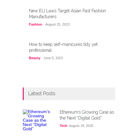
New EU Laws Target Asian Fast Fashion
Manufacturers
Fashion
August 25, 2023
How to keep self-manicures tidy yet
professional
Beauty
June 5, 2023
Latest Posts
Ethereum’s Growing Case as
the Next “Digital Gold”
Tech
August 19, 2025