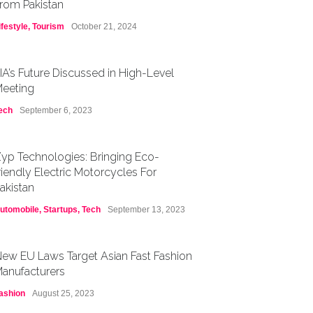
rom Pakistan
ifestyle
,
Tourism
October 21, 2024
IA’s Future Discussed in High-Level
eeting
ech
September 6, 2023
yp Technologies: Bringing Eco-
riendly Electric Motorcycles For
akistan
utomobile
,
Startups
,
Tech
September 13, 2023
ew EU Laws Target Asian Fast Fashion
anufacturers
ashion
August 25, 2023