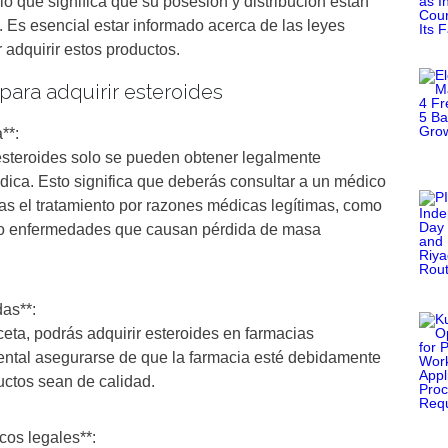
lo que significa que su posesión y distribución están
. Es esencial estar informado acerca de las leyes
r adquirir estos productos.
para adquirir esteroides
**:
 esteroides solo se pueden obtener legalmente
ica. Esto significa que deberás consultar a un médico
as el tratamiento por razones médicas legítimas, como
o enfermedades que causan pérdida de masa
das**:
ceta, podrás adquirir esteroides en farmacias
ental asegurarse de que la farmacia esté debidamente
uctos sean de calidad.
cos legales**: