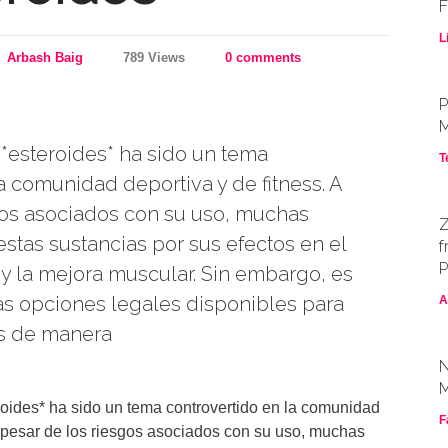
F
L
Arbash Baig
789 Views
0 comments
P
M
 *esteroides* ha sido un tema
T
a comunidad deportiva y de fitness. A
gos asociados con su uso, muchas
Z
stas sustancias por sus efectos en el
f
P
 y la mejora muscular. Sin embargo, es
las opciones legales disponibles para
A
es de manera
N
M
roides* ha sido un tema controvertido en la comunidad
F
 A pesar de los riesgos asociados con su uso, muchas