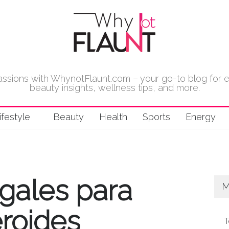
 passions with WhynotFlaunt.com – your go-to blog for 
beauty insights, wellness tips, and more.
ifestyle
Beauty
Health
Sports
Energy
gales para
M
eroides
T