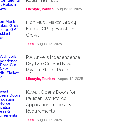
Rules in Its Favor
Lifestyle
,
Politics
August 13, 2025
Elon Musk Makes Grok 4
Free as GPT-5 Backlash
Grows
Tech
August 13, 2025
PIA Unveils Independence
Day Fare Cut and New
Riyadh–Sialkot Route
Lifestyle
,
Tourism
August 12, 2025
Kuwait Opens Doors for
Pakistani Workforce:
Application Process &
Requirements
Tech
August 12, 2025