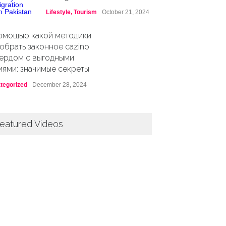
Lifestyle
,
Tourism
October 21, 2024
омощью какой методики
обрать законное cazino
ердом с выгодными
иями: значимые секреты
tegorized
December 28, 2024
eatured Videos