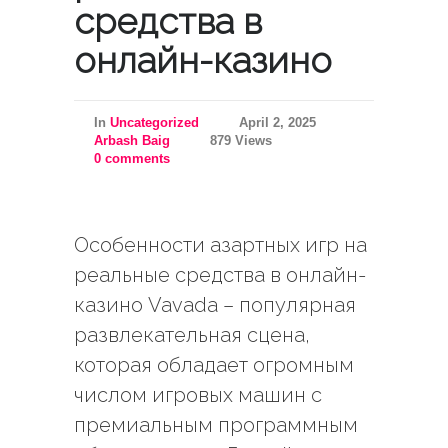
средства в
онлайн-казино
In
Uncategorized
April 2, 2025
Arbash Baig
879 Views
0 comments
Особенности азартных игр на
реальные средства в онлайн-
казино Vavada – популярная
развлекательная сцена,
которая обладает огромным
числом игровых машин с
премиальным программным