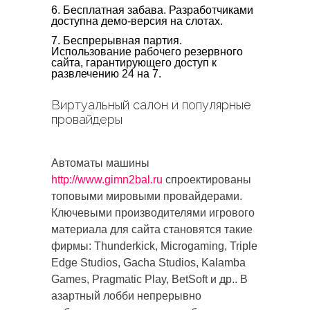
Бесплатная забава. Разработчиками
доступна демо-версия на слотах.
Беспрерывная партия.
Использование рабочего резервного
сайта, гарантирующего доступ к
развлечению 24 на 7.
Виртуальный салон и популярные
провайдеры
Автоматы машины
http://www.gimn2bal.ru
спроектированы
топовыми мировыми провайдерами.
Ключевыми производителями игрового
материала для сайта становятся такие
фирмы: Thunderkick, Microgaming, Triple
Edge Studios, Gacha Studios, Kalamba
Games, Pragmatic Play, BetSoft и др.. В
азартный лобби непрерывно