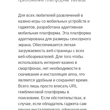
Для всех любителей развлечений в
казино-игры со мобильных устройств и
гаджетов, разработана адаптивная
мобильная платформа. Эта платформа
адаптирована для размеры сенсорного
экрана. Обеспечивается легкая
загружаемость веб-страницы с всех
веб-обозревателей. Для того чтобы
использовать интернет-казино в
смартфонах, нет необходимости в
скачивание и инсталляция аппа, что
является удобным и сохраняет время.
Всего лишь просто вписать URL
гемблинговой платформы в
поисковике. Если обстоятельствах, в
случае, если обладатель гаджета сам
решил инсталлировать официальное