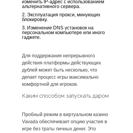
изменить IP-адрес с использованием
альтернативного сервера.
Эксплуатация прокси, минующих
блокировку.
Изменение DNS установок на
персональном компьютере или иного
гаджете.
Для поддержания непрерывного
действия платформы действующих
дублей может быть несколько, что
делает процесс игры максимально
комфортной для игроков.
Каким способом запускать даром
Пробный режим в виртуальном казино
Vavada обеспечивает опцию участия в
игре без траты личных денег. Это