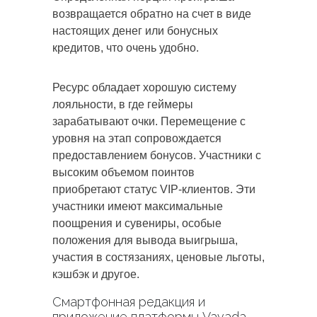
возвращается обратно на счет в виде
настоящих денег или бонусных
кредитов, что очень удобно.
Ресурс обладает хорошую систему
лояльности, в где геймеры
зарабатывают очки. Перемещение с
уровня на этап сопровождается
предоставлением бонусов. Участники с
высоким объемом поинтов
приобретают статус VIP-клиентов. Эти
участники имеют максимальные
поощрения и сувениры, особые
положения для вывода выигрыша,
участия в состязаниях, ценовые льготы,
кэшбэк и другое.
Смартфонная редакция и
приложение платформы Vavada