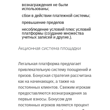
вознаграждения не были
использованы;
сбои в действии платежной системы;
превышение пределов
несоблюдение условий плюс условий
платформы (создание множества
учетных записей и другие.).
Акционная система площадки
Легальная платформа предлагает
привлекательную систему поощрений и
призов. Бонусная стратегия рассчитана
как на начинающих, а также на
постоянных клиентов. Свежим игрокам
предоставляются вознаграждения за
первые взносы. Бонусом для
постоянных игроков является процент