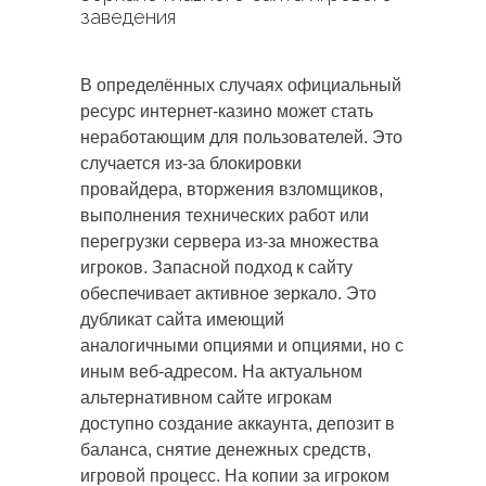
заведения
В определённых случаях официальный
ресурс интернет-казино может стать
неработающим для пользователей. Это
случается из-за блокировки
провайдера, вторжения взломщиков,
выполнения технических работ или
перегрузки сервера из-за множества
игроков. Запасной подход к сайту
обеспечивает активное зеркало. Это
дубликат сайта имеющий
аналогичными опциями и опциями, но с
иным веб-адресом. На актуальном
альтернативном сайте игрокам
доступно создание аккаунта, депозит в
баланса, снятие денежных средств,
игровой процесс. На копии за игроком