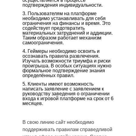
осуществляется в процессе
подтверждения индивидуальности.
Пользователям на платформе
необходимо устанавливать для себя
ограничения на финансы и время. Это
содействует предотвратить
материальных затруднений и аддикции.
Таким образом работает механизм
самоограничения.
Геймеры необходимо освоить и
осознавать правила развлечения.
Изучать возможности триумфа и риски
проигрыша. В особых ситуациях нужно
формальное подтверждение знания
определённых правил.
Клиенты имеют возможность
написать заявление с заявлением к
руководству заведения о ограничении
входа к игровой платформе на срок от 6
месяцев.
В свою линию сайт необходимо
поддерживать правилам справедливой