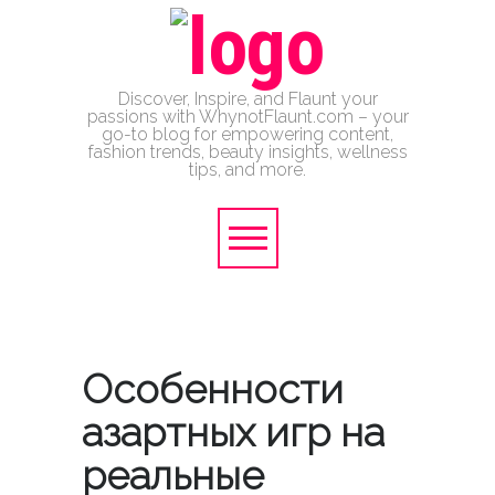
Discover, Inspire, and Flaunt your
passions with WhynotFlaunt.com – your
go-to blog for empowering content,
fashion trends, beauty insights, wellness
tips, and more.
Особенности
азартных игр на
реальные