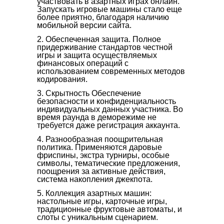
участвовать в азартных играх онлайн.
Запускать игровые машины стало еще
более приятно, благодаря наличию
мобильной версии сайта.
Обеспеченная защита. Полное
придерживание стандартов честной
игры и защита осуществляемых
финансовых операций с
использованием современных методов
кодирования.
Скрытность Обеспечение
безопасности и конфиденциальность
индивидуальных данных участника. Во
время раунда в деморежиме не
требуется даже регистрация аккаунта.
Разнообразная поощрительная
политика. Применяются даровые
фриспины, экстра турниры, особые
символы, тематические предложения,
поощрения за активные действия,
система накопления джекпота.
Коллекция азартных машин:
настольные игры, карточные игры,
традиционные фруктовые автоматы, и
слоты с уникальным сценарием.