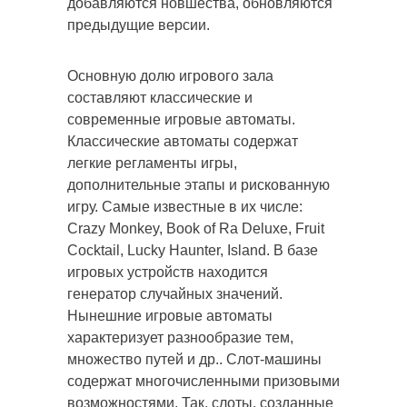
добавляются новшества, обновляются
предыдущие версии.
Основную долю игрового зала
составляют классические и
современные игровые автоматы.
Классические автоматы содержат
легкие регламенты игры,
дополнительные этапы и рискованную
игру. Самые известные в их числе:
Crazy Monkey, Book of Ra Deluxe, Fruit
Cocktail, Lucky Haunter, Island. В базе
игровых устройств находится
генератор случайных значений.
Нынешние игровые автоматы
характеризует разнообразие тем,
множество путей и др.. Слот-машины
содержат многочисленными призовыми
возможностями. Так, слоты, созданные