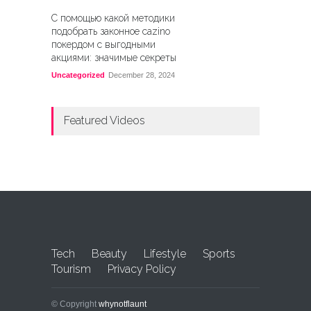
С помощью какой методики
подобрать законное cazino
покердом с выгодными
акциями: значимые секреты
Uncategorized
December 28, 2024
Featured Videos
Tech
Beauty
Lifestyle
Sports
Tourism
Privacy Policy
© Copyright
whynotflaunt