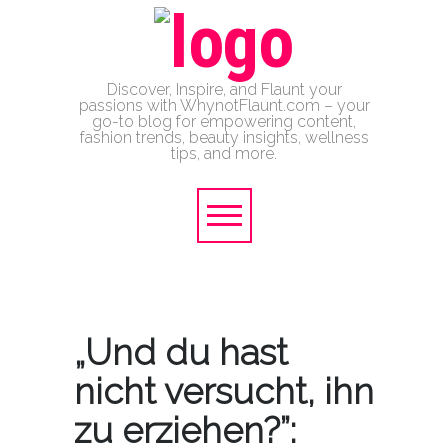
Discover, Inspire, and Flaunt your
passions with WhynotFlaunt.com – your
go-to blog for empowering content,
fashion trends, beauty insights, wellness
tips, and more.
„Und du hast
nicht versucht, ihn
zu erziehen?”: